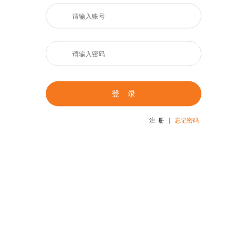
登 录
注 册
忘记密码