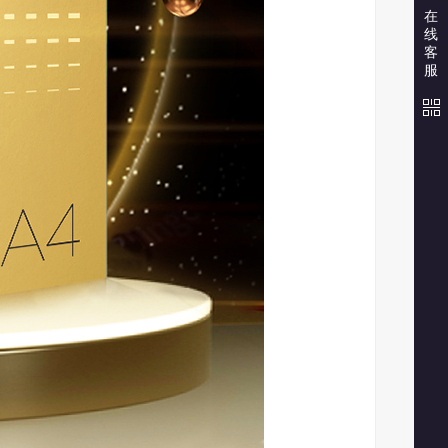
在
线
客
服