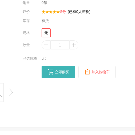
销量
0
箱
评价
5
分
(已有
0
人评价)
库存
有货
规格
无
数量
已选规格
无;
立即购买
加入购物车