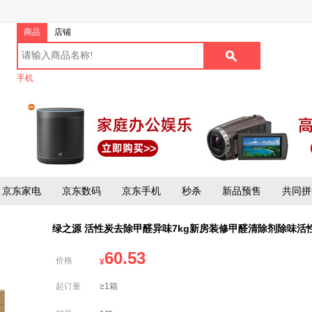
商品
店铺
手机
京东家电
京东数码
京东手机
秒杀
新品预售
共同拼
绿之源 活性炭去除甲醛异味7kg新房装修甲醛清除剂除味活
60.53
价格
¥
起订量
≥1箱