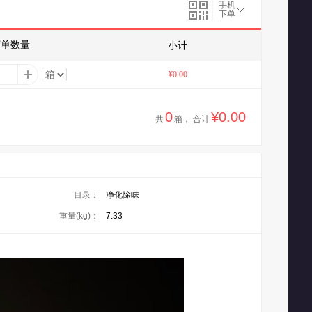
手机
下单
下单数量
小计
¥0.00
0
¥0.00
共
箱， 合计
目录：
净化除味
重量(kg)：
7.33