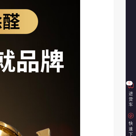
0
进
货
车
快
速
下