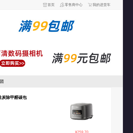
首页
零售商中心
我的进货车
团
性炭除甲醛碳包
¥259.70