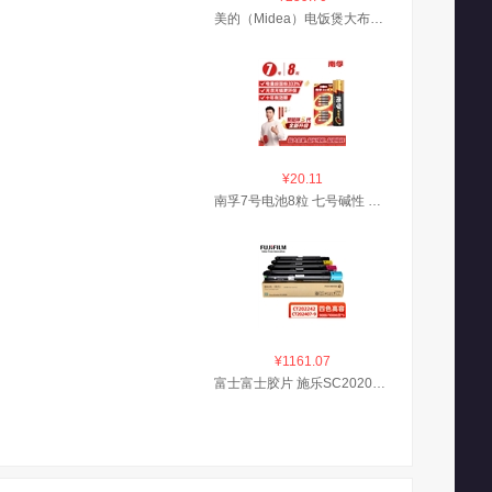
美的（Midea）电饭煲大布丁0涂层电饭锅4升316L母婴级不锈钢内胆3-4人家用多功能无涂层微压智能RE487S品牌官方
¥20.11
南孚7号电池8粒 七号碱性 聚能环5代 适用血压计/燃气表/遥控器/电子秤/挂钟/无线鼠标
¥1161.07
富士富士胶片 施乐SC2020原装碳粉盒 低容（红+黄+青+黑色）CT202242-45套装