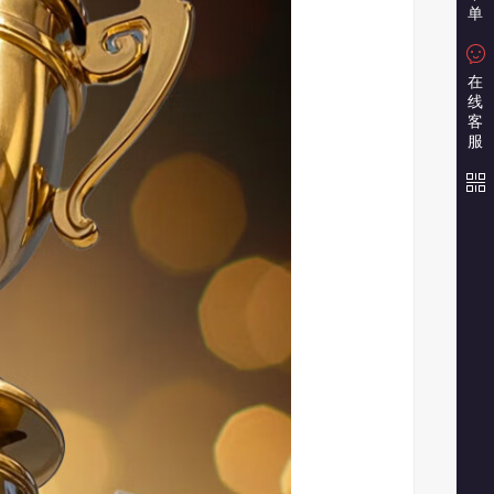
单
在
线
客
服