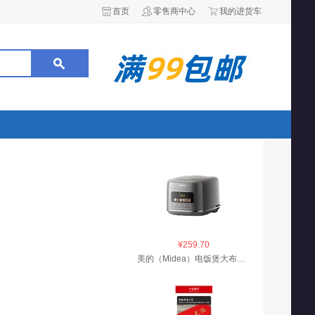
首页
零售商中心
我的进货车
¥259.70
美的（Midea）电饭煲大布丁0涂层电饭锅4升316L母婴级不锈钢内胆3-4人家用多功能无涂层微压智能RE487S品牌官方