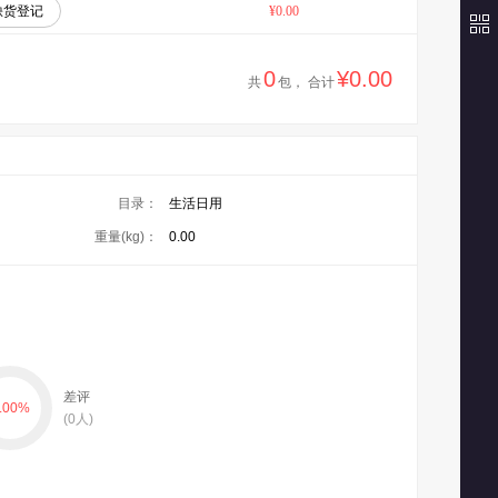
缺货登记
¥0.00
0
¥0.00
共
包， 合计
目录：
生活日用
重量(kg)：
0.00
差评
.00
%
(
0
人)