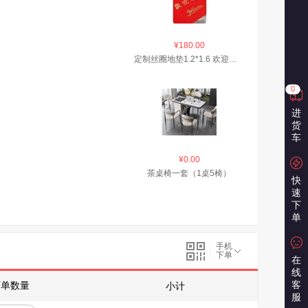
¥180.00
定制丝圈地垫1.2*1.6 欢迎光临包边
0
进
货
车
¥0.00
茶桌椅一套（1桌5椅）
快
速
下
单
手机
下单
在
线
客
下单数量
小计
服