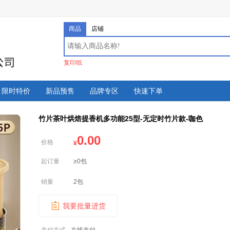
商品
店铺
复印纸
限时特价
新品预售
品牌专区
快速下单
竹片茶叶烘焙提香机多功能25型-无定时竹片款-咖色
0.00
价格
¥
起订量
≥0包
销量
2包
我要批量进货