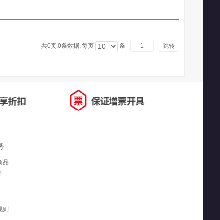
共0页,
0
条数据, 每页
条
跳转
务
商品
驻
规则