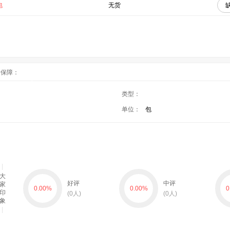
包
无货
后保障：
类型：
单位：
包
大
好评
中评
家
0.00
%
0.00
%
0
印
(
0
人)
(
0
人)
象