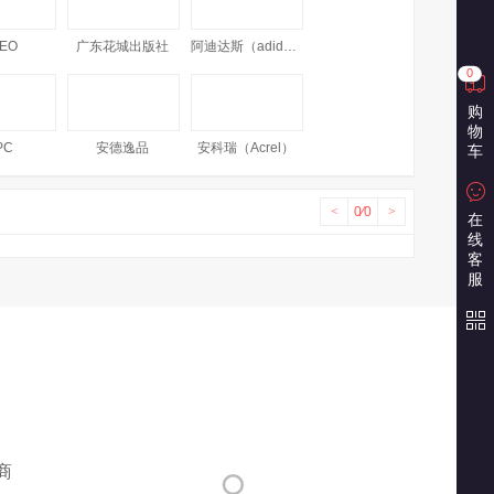
EO
广东花城出版社
阿迪达斯（adidas）
0
购
物
PC
安德逸品
安科瑞（Acrel）
车
<
0
⁄
0
>
在
线
安巧象（ANQIAOXIANG）
爱涂图（Artoop）
阿拉丁（aladdin）
客
服
FLY
爱安特
安洁
墨绘
爱华
爱格
商