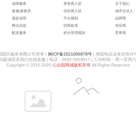
保障服务
零售商入驻
关于我们
返修|退换货
供应商入驻
城市合伙人
BELLA
AJI
ASAT
auratic
ANS
退款说明
平台规则
品牌商
网点自提
招商标准
供应商
配送服务
积分管理规则
零售商
友
AUCS
爱博翔
奥士达（OASTAR）
艾唯倪（i
园区服务有限公司所有 |
闽ICP备2021006878号
| 增值电信业务经营许可证
请联系我们在线客服 | 电话：0592-5599917 | 工作时间：周一至周六 8:
Copyright © 2015-2025
心企园商城
版权所有
All Rights Reserved
AA网（AA SKINCARE）
艾普康（ApaCare）
爱思贝（EARTH'S BEST）
ALICE
阿
KER
安全牌（ANQUANPAI）
傲胜（OSIM）
爱他美（Aptamil）
安至
PPLE）
A家家具
澳丹奴（AUDIANO）
爱步
爱