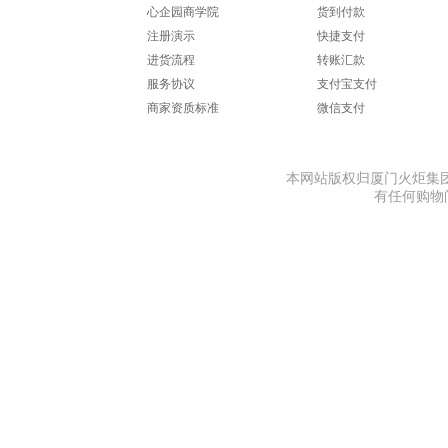
心企园商学院
货到付款
注册演示
快捷支付
AZT
安大叔
ANNA 
进货流程
转账汇款
服务协议
支付宝支付
商家资质标准
微信支付
艾杰普（JEPPE）
艾博菲（IBF）
奥
本网站版权归厦门火炬集团
有任何购物问题
艾克（AIKE）
阿格利司（AGRIC）
阿姆斯
奥赛
AN
安沃运
广乐
苹果（A