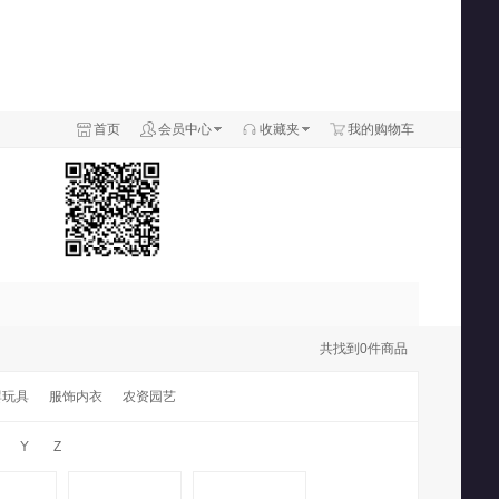
首页
会员中心
收藏夹
我的购物车
共找到
0
件商品
婴玩具
服饰内衣
农资园艺
Y
Z