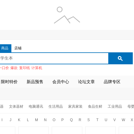
商品
店铺
一口价
爆款
复印纸
计算机
限时特价
新品预售
会员中心
论坛文章
品牌专区
器
文体器材
电脑通讯
生活用品
家具家装
食品生鲜
工业用品
母
I
J
K
L
M
N
O
P
Q
R
S
T
U
V
W
X