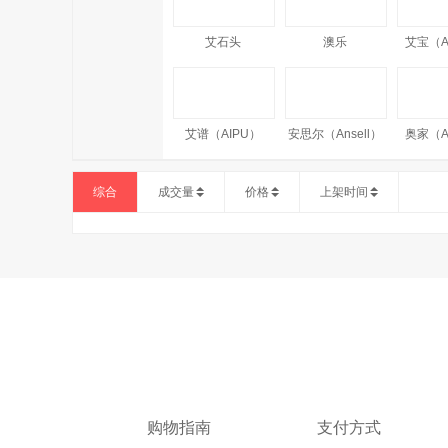
艾石头
澳乐
艾宝（A
艾谱（AIPU）
安思尔（Ansell）
奥家（A
综合
成交量
价格
上架时间
奥洁娅（Aojieya）
Amercook
AM
澳牧
AMP NETCONNECT
安科
AETEL
广
购物指南
支付方式