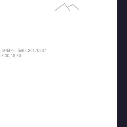
ELL
爱得利（IVORY）
Avec Moi
venet）
ALL-JOINT
爱普生（EPSON）
编号：闽B2-20170237
30-18:30
一波
澳宝
奥丽思（AOLISI）
防护
奥佳华
爱普生
仕达
澳芝曼（G＆M）
爱快（iKuai）