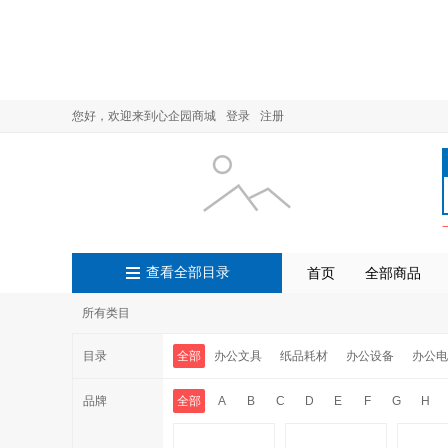
您好，欢迎来到心企园商城
登录
注册
查看全部目录
首页
全部商品
所有类目
目录
全部
办公文具
纸品耗材
办公设备
办公电
品牌
全部
A
B
C
D
E
F
G
H