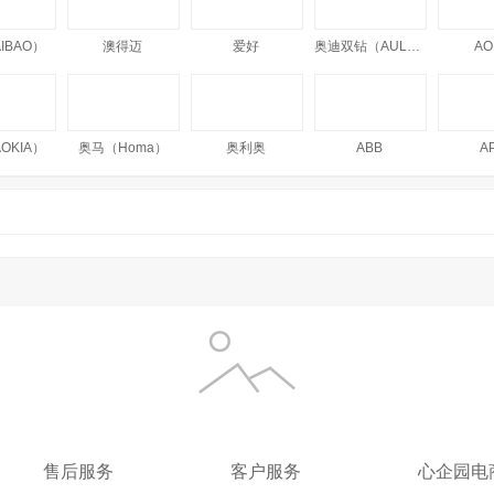
IBAO）
澳得迈
爱好
奥迪双钻（AULDEY）
AO
OKIA）
奥马（Homa）
奥利奥
ABB
A
IRO
阿尼玛卿（Anemaqen）
澳丝（AUSSIE）
澳瑞德
爱顿博格（AnthonBerg）
A-TIMES
安安金纯（A'Gensn）
安特达
AIR
博
安心
安步塔
AUKEY
爱
售后服务
客户服务
心企园电