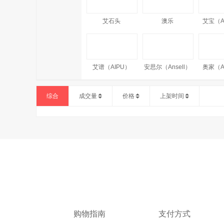
艾石头
澳乐
艾宝（A
艾谱（AIPU）
安思尔（Ansell）
奥家（A
综合
成交量
价格
上架时间
奥洁娅（Aojieya）
Amercook
AM
澳牧
AMP NETCONNECT
安科
AETEL
广
购物指南
支付方式