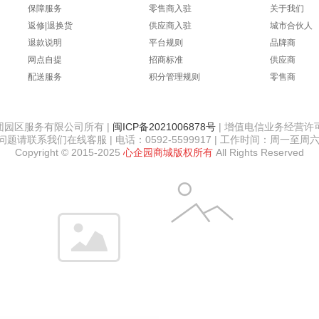
保障服务
零售商入驻
关于我们
返修|退换货
供应商入驻
城市合伙人
BELLA
AJI
ASAT
auratic
ANS
退款说明
平台规则
品牌商
网点自提
招商标准
供应商
配送服务
积分管理规则
零售商
友
AUCS
爱博翔
奥士达（OASTAR）
艾唯倪（i
园区服务有限公司所有 |
闽ICP备2021006878号
| 增值电信业务经营许可证
请联系我们在线客服 | 电话：0592-5599917 | 工作时间：周一至周六 8:
Copyright © 2015-2025
心企园商城
版权所有
All Rights Reserved
AA网（AA SKINCARE）
艾普康（ApaCare）
爱思贝（EARTH'S BEST）
ALICE
阿
KER
安全牌（ANQUANPAI）
傲胜（OSIM）
爱他美（Aptamil）
安至
PPLE）
A家家具
澳丹奴（AUDIANO）
爱步
爱