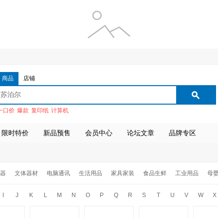
商品
店铺
一口价
爆款
复印纸
计算机
限时特价
新品预售
会员中心
论坛文章
品牌专区
器
文体器材
电脑通讯
生活用品
家具家装
食品生鲜
工业用品
母
I
J
K
L
M
N
O
P
Q
R
S
T
U
V
W
X