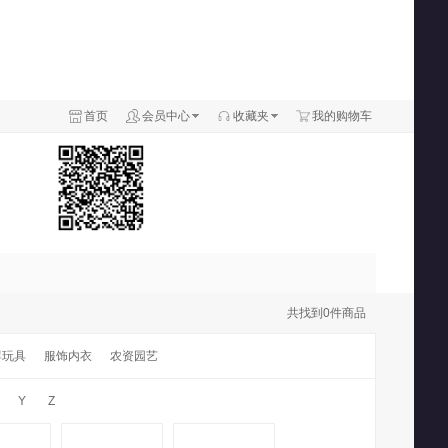
首页
会员中心
收藏夹
我的购物车
共找到
0
件商品
婴玩具
服饰内衣
农资园艺
Y
Z