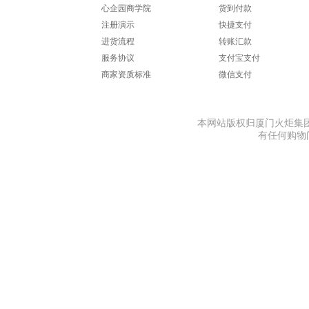
心企园商学院
货到付款
注册演示
快捷支付
AZT
安大叔
ANNA 
进货流程
转账汇款
服务协议
支付宝支付
商家资质标准
微信支付
艾杰普（JEPPE）
艾博菲（IBF）
奥
本网站版权归厦门火炬集团
有任何购物问题
艾克（AIKE）
阿格利司（AGRIC）
阿姆斯
奥赛
AN
安沃运
广乐
苹果（A