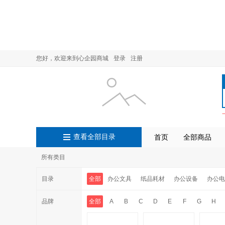
您好，欢迎来到心企园商城
登录
注册
查看全部目录
首页
全部商品
所有类目
目录
全部
办公文具
纸品耗材
办公设备
办公电
品牌
全部
A
B
C
D
E
F
G
H