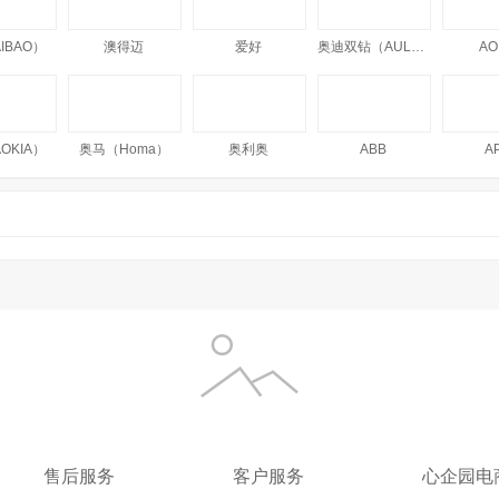
IBAO）
澳得迈
爱好
奥迪双钻（AULDEY）
AO
OKIA）
奥马（Homa）
奥利奥
ABB
A
IRO
阿尼玛卿（Anemaqen）
澳丝（AUSSIE）
澳瑞德
爱顿博格（AnthonBerg）
A-TIMES
安安金纯（A'Gensn）
安特达
AIR
博
安心
安步塔
AUKEY
爱
售后服务
客户服务
心企园电