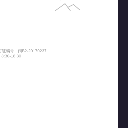
ELL
爱得利（IVORY）
Avec Moi
venet）
ALL-JOINT
爱普生（EPSON）
编号：闽B2-20170237
30-18:30
一波
澳宝
奥丽思（AOLISI）
防护
奥佳华
爱普生
仕达
澳芝曼（G＆M）
爱快（iKuai）