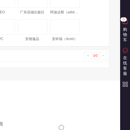
EO
广东花城出版社
阿迪达斯（adidas）
0
购
物
PC
安德逸品
安科瑞（Acrel）
车
<
0
⁄
0
>
在
线
安巧象（ANQIAOXIANG）
爱涂图（Artoop）
阿拉丁（aladdin）
客
服
FLY
爱安特
安洁
墨绘
爱华
爱格
商